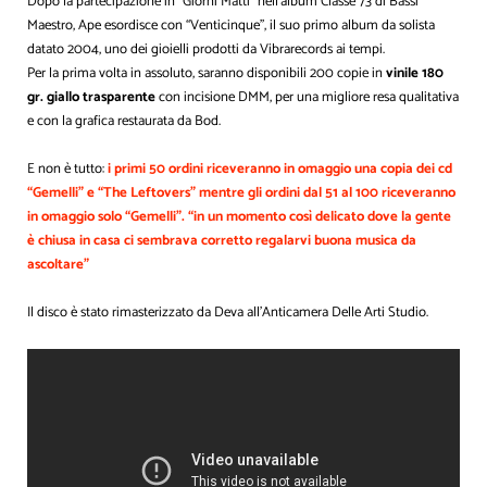
Dopo la partecipazione in “Giorni Matti” nell'album Classe 73 di Bassi
Maestro, Ape esordisce con “Venticinque”, il suo primo album da solista
datato 2004, uno dei gioielli prodotti da Vibrarecords ai tempi.
Per la prima volta in assoluto, saranno disponibili 200 copie in
vinile 180
gr. giallo trasparente
con incisione DMM, per una migliore resa qualitativa
e con la grafica restaurata da Bod.
E non è tutto:
i primi 50 ordini riceveranno in omaggio una copia dei cd
“Gemelli” e “The Leftovers” mentre gli ordini dal 51 al 100 riceveranno
in omaggio solo “Gemelli”. “in un momento così delicato dove la gente
è chiusa in casa ci sembrava corretto regalarvi buona musica da
ascoltare”
Il disco è stato rimasterizzato da Deva all'Anticamera Delle Arti Studio.