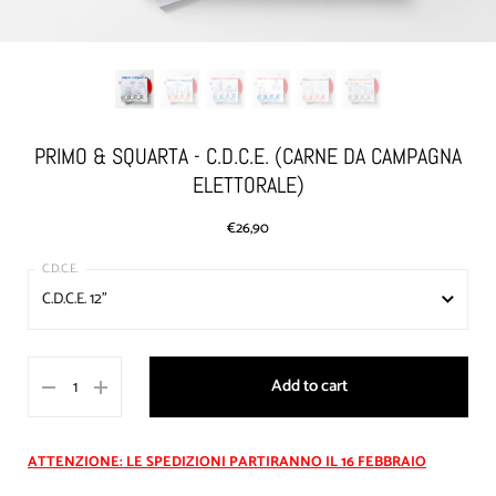
PRIMO & SQUARTA - C.D.C.E. (CARNE DA CAMPAGNA
ELETTORALE)
€26,90
C.D.C.E. 12"
C.D.C.E. 12"
Add to cart
C.D.C.E. + LEGGENDA
Test Pressing (5 copie)
ATTENZIONE: LE SPEDIZIONI PARTIRANNO IL 16 FEBBRAIO