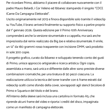
Per ricordare Primo, abbiamo il piacere di collaborare nuovamente con il
padre Mauro Belardi
, i Cor Veleno ed Ibbanez stampando il singolo “CDCE
(Carne Da Campagna Elettorale)”.
Uscito originariamente nel 2013 e finora disponibile solo tramite il videoclip
su YouTube, il brano arriverà finalmente su supporto fisico a partire proprio
dal 1° gennaio 2026. Questa edizione per il Primo 10th Anniversary
comprenderà anche la versione strumentale e a cappella, ma sarà anche
impreziosita dal remix realizzato da Big Joe e relativa strumentale. Il vinile,
un 12’’ da 180 grammi rosso trasparente con incisione DMM, sarà prodotto
in sole 300 copie.
Il progetto grafico, curato da Ibbanez e sviluppato tenendo conto dei gusti
di Primo, unisce approccio artigianale e ricerca artistica. Ogni copia,
assemblata a mano, sarà unica e differente dalle altre: sono previste diverse
combinazioni cromatiche, per una tiratura di 50 pezzi ciascuna. La
realizzazione utilizza la tecnica del toner transfer con 6 frame estratti dal
videoclip scelti come sfondo della cover, sovrapposti agli stencil bicolore di
Primo e Squarta e del titolo e del brano.
All’interno della sleeve sarà inclusa una cartolina in formato A5, che
riprende alcuni frame del video e riporta i crediti del disco, impaginata
come un manifesto di campagna elettorale.